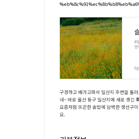
%eb%8c%91%ec%8b%b8%eb%a6
#
방
li
구경하고 배가고파서 일산지 주변을 둘러
네~ 바로
울산 동구 일산지에 새로 생긴
요즘처럼 뜨끈한 솥밥에 담백한 생선구이가
요.