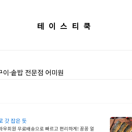
테이스티쿡
구이·솥밥 전문점 어미원
 갓 잡은 듯
와우회원 무료배송으로 빠르고 편리하게! 꽁꽁 얼