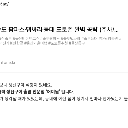
%ac/
슬도 팜파스·댑싸리·등대 포토존 완벽 공략 (주차/위치/가볼만한곳) - 여행의모든것-라이트원
울산슬도 #울산데이트코스 #슬도팜파스 #슬도댑싸리 #슬도등대 #대왕암공원 #
어진가볼만한곳 #울산가을여행 #포토존추천 #울산동구
ghtone.kr
보니 생선구이 식당이 있네요.
화덕 생선구이 솥밥 전문점 ‘어미원’
입니다.
 생각날 때가 있었는데, 동네에 이런 집이 생겨서 얼마나 반가웠는지 