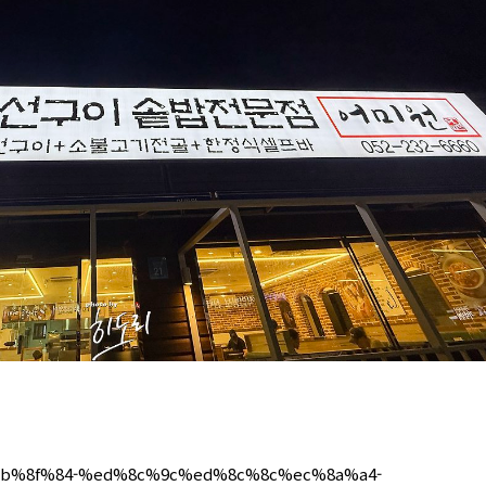
c%eb%8f%84-%ed%8c%9c%ed%8c%8c%ec%8a%a4-