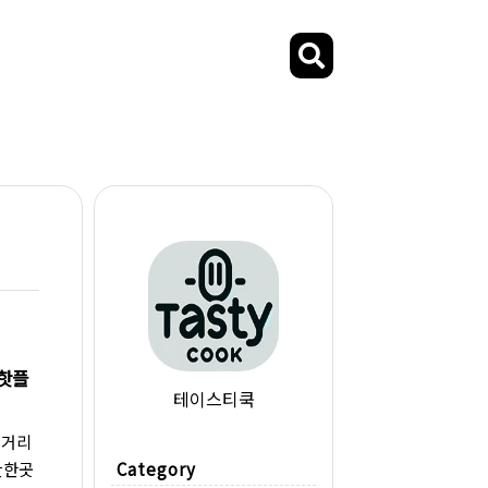
 핫플
테이스티쿡
구거리
만한곳
Category