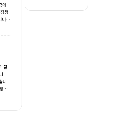
층에
‘장생
서버
눈길을
운영시
는 고래
는분
스토랑
의 끝
입니
왔습니
 정도
에 2개
 가게가
겠죠?
000
00원원