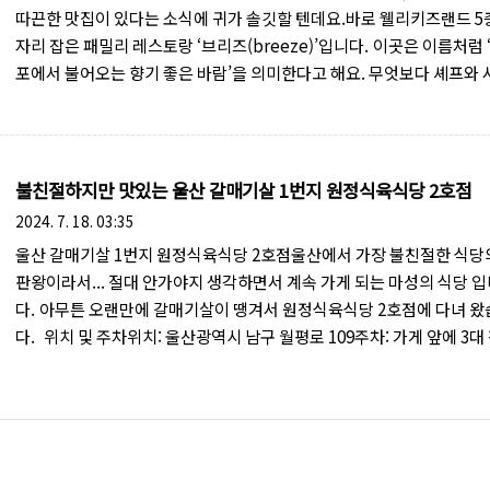
따끈한 맛집이 있다는 소식에 귀가 솔깃할 텐데요.바로 웰리키즈랜드 5
자리 잡은 패밀리 레스토랑 ‘브리즈(breeze)’입니다. 이곳은 이름처럼 
포에서 불어오는 향기 좋은 바람’을 의미한다고 해요. 무엇보다 셰프와 
등 종업원 20명 전원이 환갑을 넘긴 어르신들이 함께 운영한다는 점이 
끕니다. 웰리키즈랜드 5층, 브리즈 레스토랑 오픈일: 2023년 2월 4일
간: 오전 11시 ~ 오후 6시(전화 문의 권장)브레이크 타임: 없음아! 주차
박물관 공영주차장을 이용하시면 편리합니다. 특히 전기차를 이용하시
불친절하지만 맛있는 울산 갈매기살 1번지 원정식육식당 2호점
이라면 충전을 하게 되면 주차비도 무료로 이용 가능합니다. 브리즈 레
2024. 7. 18. 03:35
은 5층에 위치하고 있습니다...
울산 갈매기살 1번지 원정식육식당 2호점울산에서 가장 불친절한 식당
판왕이라서... 절대 안가야지 생각하면서 계속 가게 되는 마성의 식당 
다. 아무튼 오랜만에 갈매기살이 땡겨서 원정식육식당 2호점에 다녀 
다. 위치 및 주차위치: 울산광역시 남구 월평로 109주차: 가게 앞에 3대
주차 가능하며, 근처 골목에도 주차할 수 있습니다원정식육식당은 울산
지점이 있습니다. 원조는 옥동에 있고, 신정점은 나중에 생긴 지점으로
좀 더 깨끗하다고 하네요. 우리는 신정점에 방문했어요. 본점은 친절하
고기 빛깔만 보더라도... 맛있어 보이죠?메뉴 및 가격갈매기살: 600g 35,
원양념갈매기살: 가격 동일상차림비: 1인당 5,000원된장찌개(대): 5,0