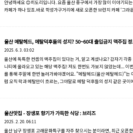
안녕하세요 😊히도리입니다. 요즘 울산 중구에서 가장 많이 이야기되는
카페가 하나 있죠.바로 학성가구거리에 새로 오픈한 브런치 카페 ‘그라
30’입니다.예전부터 학성가구거리는 울산에서 오래된 거리로 유명했는
최근 도시재생 분위기와 함께 새로운 공간들이 하나씩 생기면서 분위기
금씩 바뀌고 있는 느낌이더라고요. 그 중심에 등장한 곳이 바로 그라운드
니다.브런치 + 베이커리 + 파티룸까지 있는 복합 문화형 카페라서 오픈
울산 메탈헤드, 메탈덕후들의 성지? 50~60대 출입금지 맥주집 
터 관심이 꽤 많았던 곳이기도 합니다.그래서 저도 궁금해서 오픈하자마
2025. 6. 3. 03:02
녀왔습니다.울산 중구 신상 브런치 카페그라운드30📍 주소울..
울산에 독특한 컨셉의 맥주집이 있다는 거, 알고 계셨나요? 갑자기 각종
니티에 올라오고 있는 해당 맥주집! 저도 한번도 가보지 않았는데... 이
를 통해 주말에 한번 놀러가봐야겠어요. "메탈헤드(울산 메탈헤드)"는
럼 오직 락과 메탈만이 흐르는, 그야말로 메탈 덕후들의 성지 같은 곳이
그런데 이곳, 출입 제한이 좀 독특합니다.무려 "50~60대 이상의 한국인
남성 출입 금지"!이유가 뭘까요? 50~60대 한국인 중년남성 출입금지, 
주 설명은 따로 없지만,👉 기존 손님들과의 취향 충돌,👉 가벼운 술자
메탈 음악 감상 공간이라는 컨셉 때문에일반적인 회식 분위기의 손님 
울산맛집 - 장생포 향기가 가득한 식당 : 브리즈
막기 위한 조치로 추정됩니다.메탈 음악만을 위한 공간이라는 점,그리고
2025. 2. 20. 06:11
에 대한 강력한 고집을..
울산 남구 장생포 고래문화특구를 자주 찾으시는 분이라면, 최근 오픈한