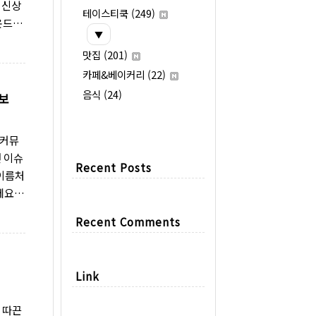
 신상
테이스티쿡
(249)
운드
▼
데요.
맛집
(201)
가 조
카페&베이커리
(22)
30입
 전부
음식
(24)
정보
자 다
 커뮤
번 이슈
Recent Posts
 이름처
에요!
 중년
Recent Comments
왜?업
리 아닌
유입을
Link
 메탈
 따끈