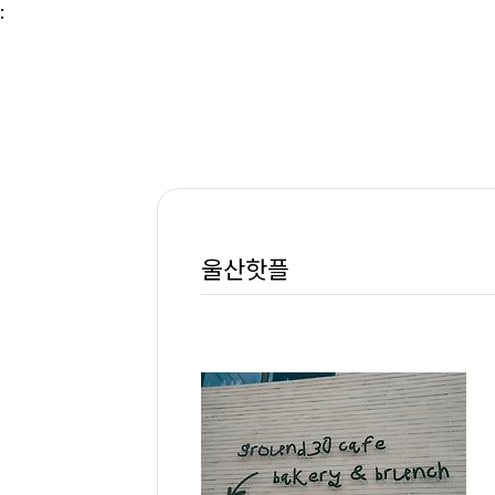
본문 바로가기
:
울산핫플