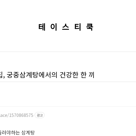
테이스티쿡
집, 궁중삼계탕에서의 건강한 한 끼
lace/1570868575
광고
들러야하는 삼계탕