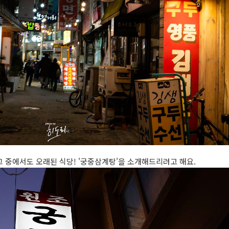
그 중에서도 오래된 식당! '궁중삼계탕'을 소개해드리려고 해요.