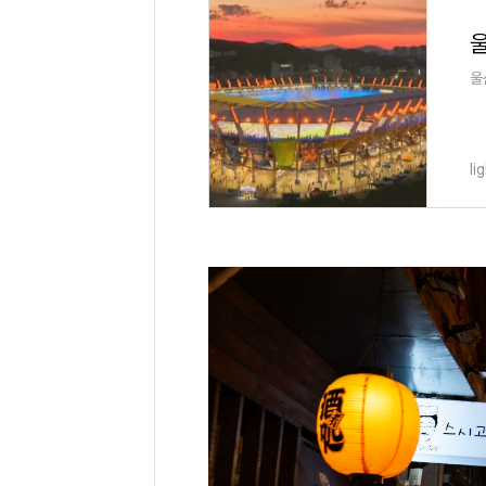
울
울
li