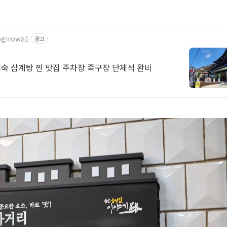
ogirowa1
광고
숙 삼계탕 찐 맛집 주차장 족구장 단체석 완비