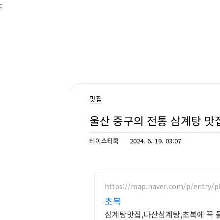
본문 바로가기
:
맛집
울산 중구의 전통 삼계탕 맛
테이스티쿡
2024. 6. 19. 03:07
https://map.naver.com/p/entry/p
초복
삼계탕맛집,다산삼계탕,초복에 꼭 