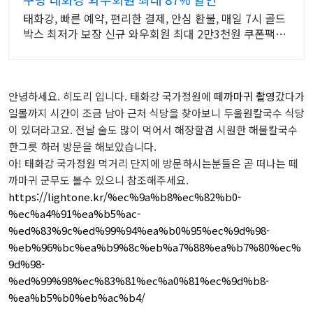
태화강, 빠른 예약, 편리한 결제, 안심 환불, 매일 7시 골드
박스 최저가 보장 신규 와우회원 최대 2만3천원 쿠폰팩
+5% 추가적립 혜택! 여행도 이제 쿠팡에서!
안녕하세요. 히도리 입니다. 태화강 국가정원에
떼까마귀 촬영
갔다가
일몰까지 시간이 조금 남아 근처 식당을 찾아보니 두울원칼국수 식당
이 있더라고요. 전날 술도 많이 먹어서 해장할겸 시원한 해물칼국수
한그릇 하러 방문을 해보았습니다.
아! 태화강 국가정원 먹거리 단지에 방문하시는분들은 곧 떠나는 떼
까마귀 군무도 볼수 있으니 참조해주세요.
https://lightone.kr/%ec%9a%b8%ec%82%b0-
%ec%a4%91%ea%b5%ac-
%ed%83%9c%ed%99%94%ea%b0%95%ec%9d%98-
%eb%96%bc%ea%b9%8c%eb%a7%88%ea%b7%80%ec%
9d%98-
%ed%99%98%ec%83%81%ec%a0%81%ec%9d%b8-
%ea%b5%b0%eb%ac%b4/