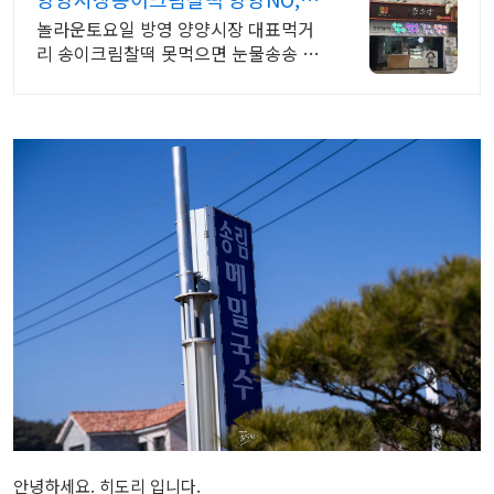
선물세트
놀라운토요일 방영 양양시장 대표먹거
리 송이크림찰떡 못먹으면 눈물송송 남
향긋한송이 양양시장방문 필수 선물 목
록
안녕하세요. 히도리 입니다.