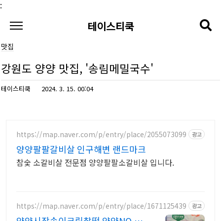
본문 바로가기
:
테이스티쿡
맛집
강원도 양양 맛집, '송림메밀국수'
테이스티쿡
2024. 3. 15. 00:04
https://map.naver.com/p/entry/place/2055073099
광고
양양팔팔갈비살 인구해변 랜드마크
참숯 소갈비살 전문점 양양팔팔소갈비살 입니다.
https://map.naver.com/p/entry/place/1671125439
광고
양양시장송이크림찰떡 양양NO,1