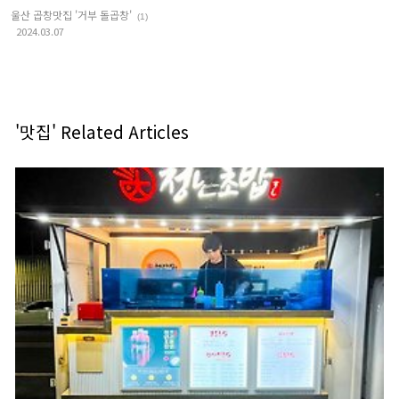
울산 곱창맛집 '거부 돌곱창'
(1)
2024.03.07
'맛집' Related Articles