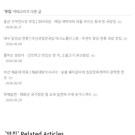
'
맛집
' 카테고리의 다른 글
울산 구역전시장 맛집 | 장터국밥 - 매일 새벽부터 국물 우리는 동네 찐 국밥집
(0)
2026.06.27
대구 달성군 현풍 | 마선생얼큰국밥 테크노폴리스점 - 우연히 찾은 현풍 국밥 맛집
(0)
2026.06.09
풀먹는 호랑이 - 건강하고 맛있는 한 끼, 소불고기 큐브쌈밥
(0)
2026.06.08
부산 해운대 좌동 | 해운대왕석쇠구이 - 숯불 돼지갈비에 집된장찌개까지 완벽한 한
상
(0)
2026.06.05
하해밀면 - 태화강 국가정원 옆 오곡 밀면에 수제 돈가스까지
(0)
2026.05.29
'맛집' Related Articles