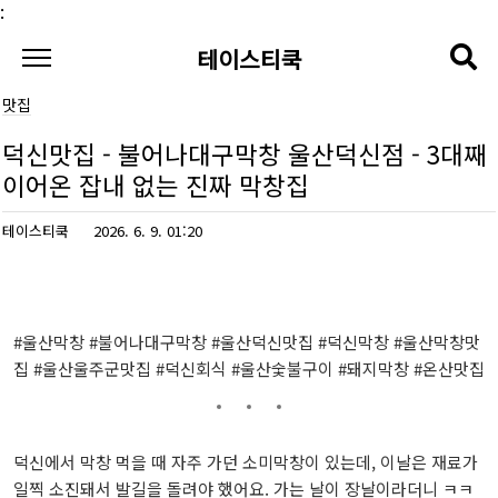
본문 바로가기
:
테이스티쿡
맛집
덕신맛집 - 불어나대구막창 울산덕신점 - 3대째
이어온 잡내 없는 진짜 막창집
테이스티쿡
2026. 6. 9. 01:20
#울산막창 #불어나대구막창 #울산덕신맛집 #덕신막창 #울산막창맛
집 #울산울주군맛집 #덕신회식 #울산숯불구이 #돼지막창 #온산맛집
덕신에서 막창 먹을 때 자주 가던 소미막창이 있는데, 이날은 재료가
일찍 소진돼서 발길을 돌려야 했어요. 가는 날이 장날이라더니 ㅋㅋ