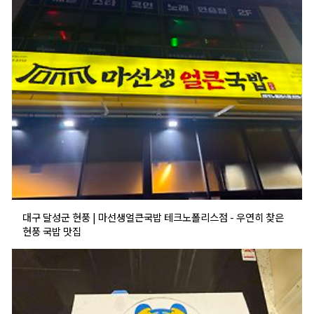
대구 달성군 현풍 | 마선생얼큰국밥 테크노폴리스점 - 우연히 찾은
현풍 국밥 맛집