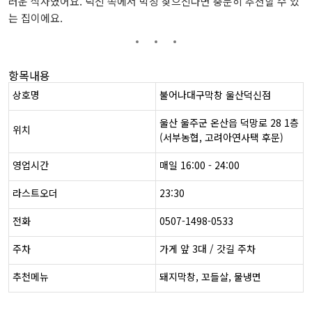
러운 식사였어요. 덕신 쪽에서 막창 찾으신다면 충분히 추천할 수 있
는 집이에요.
항목내용
상호명
불어나대구막창 울산덕신점
울산 울주군 온산읍 덕망로 28 1층
위치
(서부농협, 고려아연사택 후문)
영업시간
매일 16:00 - 24:00
라스트오더
23:30
전화
0507-1498-0533
주차
가게 앞 3대 / 갓길 주차
추천메뉴
돼지막창, 꼬들살, 물냉면