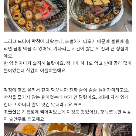
그리고 드디어
막창
이 나왔는데, 초벌해서 나오기 때문에 불판에 올
리면 금방 먹을 수 있어요. 기다리는 시간이 짧은 게 진짜 큰 장점이
에요.
한 입 씹자마자 솔직히 놀랐어요. 잡내가 하나도 없고 안에 곱이 많이
들어있는데 식감이 야들야들해요.
막장에 땡초 올려서 같이 먹으니까 진짜 술이 술술 들어가더라고요.
막창을 즐기지 않는 편이었는데 여기 건 달랐어요. 3대째 자신 있게
한다고 하더니 말이 맞긴 맞더라고요 ㅋㅋ
꼬들살
은 기름장에 찍어먹었는데 이것도 맛있어요. 쪼득쪼득한 식감
이 술안주로 최고예요.