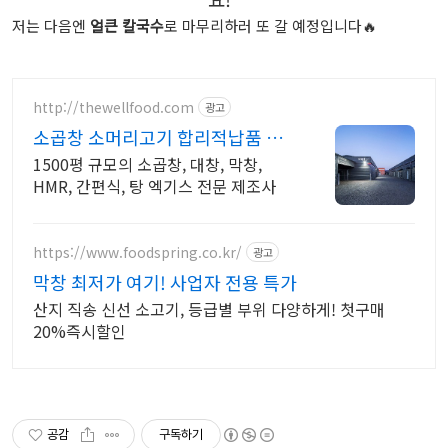
저는 다음엔
얼큰 칼국수
로 마무리하러 또 갈 예정입니다🔥
http://thewellfood.com
광고
소곱창 소머리고기 합리적납품 더
웰푸드
1500평 규모의 소곱창, 대창, 막창,
HMR, 간편식, 탕 엑기스 전문 제조사
https://www.foodspring.co.kr/
광고
막창 최저가 여기! 사업자 전용 특가
산지 직송 신선 소고기, 등급별 부위 다양하게! 첫구매
20%즉시할인
공감
구독하기