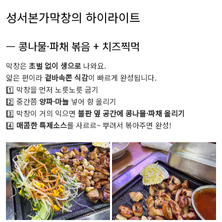
성서본가막창의 하이라이트
— 콩나물·파채 볶음 + 치즈찍먹
막창은
초벌 없이 생으로
나와요.
얇은 편이라
겉바속쫀 식감
이 빠르게 완성됩니다.
1️⃣ 막창을 먼저 노릇노릇 굽기
2️⃣ 중간쯤
양파·마늘
넣어 향 올리기
3️⃣ 막창이 거의 익으면
불판 옆 공간에 콩나물·파채 올리기
4️⃣
매콤한 특제소스
를 사르르~ 뿌려서 볶아주면 완성!