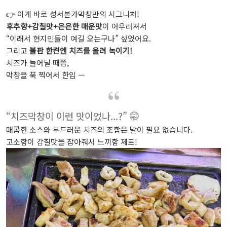
👉 이게 바로 성서본가막창만의 시그니처!
후추향+감칠맛+은은한 매운맛
이 어우러져서
“이래서 현지인들이 여길 오는구나” 싶었어요.
그리고
불판 한켠엔 치즈를 올려 녹이기!
치즈가 늘어날 때쯤,
막창을 푹 찍어서 한입 —
“치즈막창이 이런 맛이었나...?” 🤭
매콤한 소스와 부드러운 치즈의 조합은 말이 필요 없습니다.
고소함이 감칠맛을 잡아줘서 느끼함 제로!