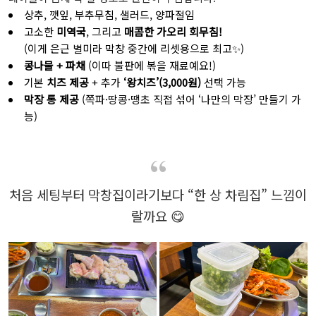
상추, 깻잎, 부추무침, 샐러드, 양파절임
고소한
미역국
, 그리고
매콤한 가오리 회무침!
(이게 은근 별미라 막창 중간에 리셋용으로 최고✨)
콩나물 + 파채
(이따 불판에 볶을 재료예요!)
기본
치즈 제공
+ 추가
‘왕치즈’(3,000원)
선택 가능
막장 통 제공
(쪽파·땅콩·땡초 직접 섞어 ‘나만의 막장’ 만들기 가
능)
처음 세팅부터 막창집이라기보다 “한 상 차림집” 느낌이
랄까요 😋