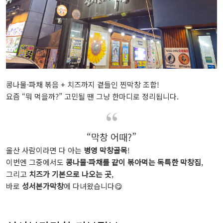
콩나물·파채 볶음 + 치즈까지 곁들인 찐막창 조합!
요즘 “뭐 먹을까?” 고민될 땐 그냥 한마디로 정리됩니다.
“막창 어때?”
울산 사람이라면 다 아는
병영 막창골목
!
이번엔 그중에서도
콩나물·파채를 같이 볶아먹는 독특한 막창집
,
그리고
치즈가 기본으로 나오는 곳
,
바로
성서본가막창
에 다녀왔습니다😋