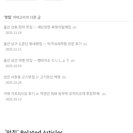
'
맛집
' 카테고리의 다른 글
울산 강동·정자 맛집 — 새단장한 욕쟁이할매집
(0)
2025.11.19
울산 남구 소문난 동네빵집 — 박가네과자점 방문 후기
(0)
2025.11.11
울산 삼산 라멘 맛집 — 멘타이쇼 たいしょう
(0)
2025.10.30
양산 서창동 고기맛집 🍖 고기장인 백정
(0)
2025.10.24
거제 가조회식당 후기 🦪 자연산 회와 왕우럭·코끼리조개 푸짐하게!
(0)
2025.10.12
'맛집' Related Articles