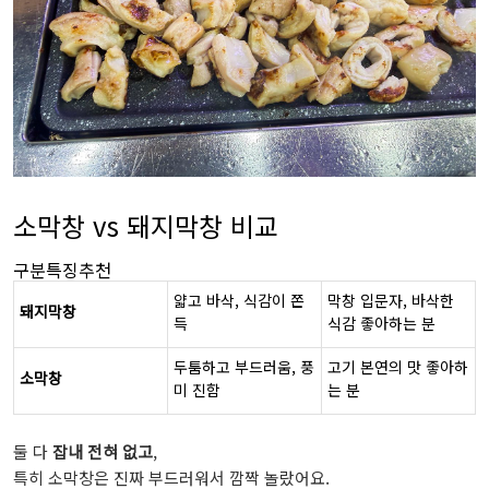
소막창 vs 돼지막창 비교
구분특징추천
얇고 바삭, 식감이 쫀
막창 입문자, 바삭한
돼지막창
득
식감 좋아하는 분
두툼하고 부드러움, 풍
고기 본연의 맛 좋아하
소막창
미 진함
는 분
둘 다
잡내 전혀 없고
,
특히 소막창은 진짜 부드러워서 깜짝 놀랐어요.