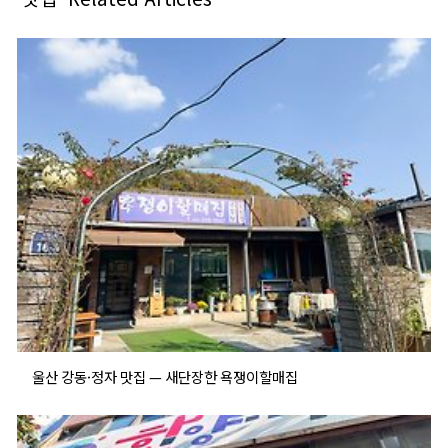
울산 강동·정자 맛집 — 새단장한 욕쟁이할매집