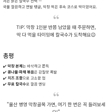
저는 맑은 칼국수 선택 —
국물 깔끔하고 면발 탱글, 막창 먹은 후속 코스로 딱이었어요.
TIP: 막창 1인분 반쯤 남았을 때 주문하면,
딱 다 먹을 타이밍에 칼국수가 도착해요😉
총평
✔️
막창 본체
는 바삭하고 쫀득
✔️
콩나물·파채 볶음
은 감칠맛 폭발
✔️
치즈 조합
으로 고소함 업
✔️
무료 칼국수
로 깔끔 엔딩
"울산 병영 막창골목 가면, 여기 한 번은 꼭 들러보세
요!"