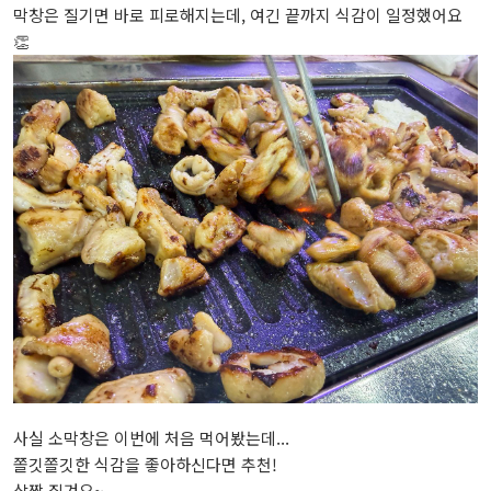
막창은 질기면 바로 피로해지는데, 여긴 끝까지 식감이 일정했어요
👏
사실 소막창은 이번에 처음 먹어봤는데...
쫄깃쫄깃한 식감을 좋아하신다면 추천!
살짝 질겨요~