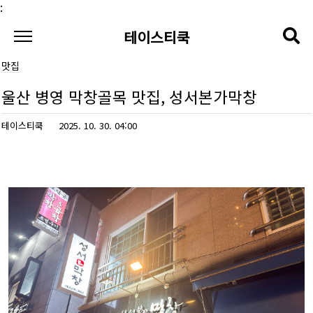
본문 바로가기
:
테이스티쿡
맛집
울산 병영 막창골목 맛집, 성서본가막창
테이스티쿡
2025. 10. 30. 04:00