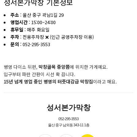
성서본가막창 기본정보
주소
: 울산 중구 곽남1길 29
영업시간
: 15:00~24:00
휴무일
: 매주 화요일
주차
: 전용주차장 ❌ (인근 공영주차장 이용)
문의
: 052-295-3553
병영 다이소 뒤편,
막창골목 중앙쯤
에 위치한 가게예요.
입구부터 파란 간판이 시선 확 끕니다.
15년 넘게 영업 중인 병영의 터줏대감급 막창집
이라고 해요.