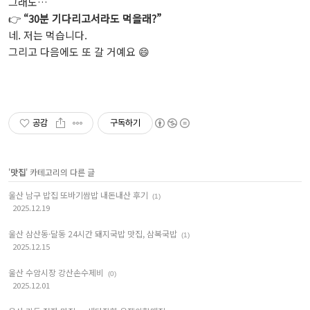
그래도…
👉
“30분 기다리고서라도 먹을래?”
네. 저는 먹습니다.
그리고 다음에도 또 갈 거예요 😄
공감
구독하기
'
맛집
' 카테고리의 다른 글
울산 남구 밥집 또바기쌈밥 내돈내산 후기
(1)
2025.12.19
울산 삼산동·달동 24시간 돼지국밥 맛집, 삼복국밥
(1)
2025.12.15
울산 수암시장 강산손수제비
(0)
2025.12.01