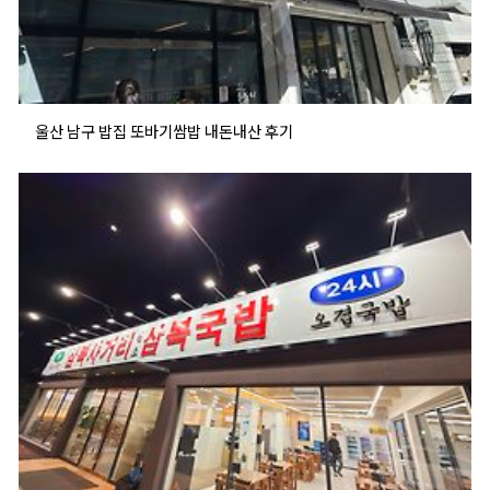
울산 남구 밥집 또바기쌈밥 내돈내산 후기