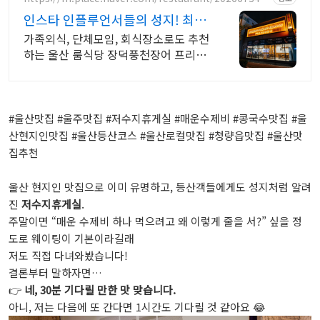
2
인스타 인플루언서들의 성지! 최상
의 품질 국내산 장어
가족외식, 단체모임, 회식장소로도 추천
하는 울산 룸식당 장덕풍천장어 프리미
엄 장어구이를 합리적인 가격으로 즐겨
보세요.
#울산맛집 #울주맛집 #저수지휴게실 #매운수제비 #콩국수맛집 #울
산현지인맛집 #울산등산코스 #울산로컬맛집 #청량읍맛집 #울산맛
집추천
울산 현지인 맛집으로 이미 유명하고, 등산객들에게도 성지처럼 알려
진
저수지휴게실
.
주말이면 “매운 수제비 하나 먹으려고 왜 이렇게 줄을 서?” 싶을 정
도로 웨이팅이 기본이라길래
저도 직접 다녀와봤습니다!
결론부터 말하자면…
👉
네, 30분 기다릴 만한 맛 맞습니다.
아니, 저는 다음에 또 간다면 1시간도 기다릴 것 같아요 😂