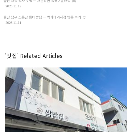
울산 강동·정자 맛집 — 새단장한 욕쟁이할매집
(0)
2025.11.19
울산 남구 소문난 동네빵집 — 박가네과자점 방문 후기
(0)
2025.11.11
'맛집' Related Articles