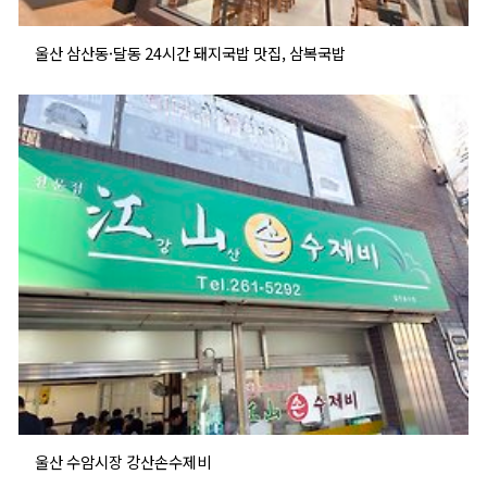
울산 삼산동·달동 24시간 돼지국밥 맛집, 삼복국밥
울산 수암시장 강산손수제비