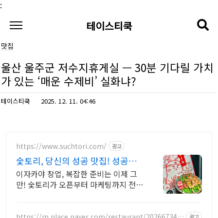
본문 바로가기
:
테이스티쿡
맛집
울산 울주군 저수지휴게실 — 30분 기다릴 가치
가 있는 ‘매운 수제비’ 실화냐?
테이스티쿡
2025. 12. 11. 04:46
https://www.suchtori.com/
광고
숯토리, 당신의 성공 맛집! 성공의
지름길 숯토리
이자카야 창업, 복잡한 준비는 이제 그
만! 숯토리가 오픈부터 마케팅까지 전부
지원 고민은 성공만 늦출 뿐! 숯토리 전
문가와의 상담으로 궁금증을 지금 바로
해결하세요
https://m.place.naver.com/restaurant/202667342
광고