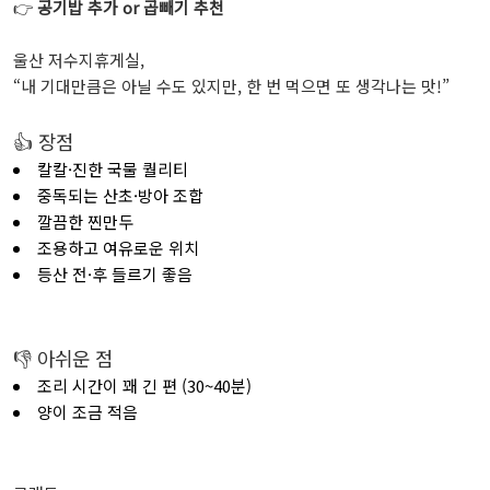
👉
공기밥 추가 or 곱빼기 추천
울산 저수지휴게실,
“내 기대만큼은 아닐 수도 있지만, 한 번 먹으면 또 생각나는 맛!”
👍 장점
칼칼·진한 국물 퀄리티
중독되는 산초·방아 조합
깔끔한 찐만두
조용하고 여유로운 위치
등산 전·후 들르기 좋음
👎 아쉬운 점
조리 시간이 꽤 긴 편 (30~40분)
양이 조금 적음