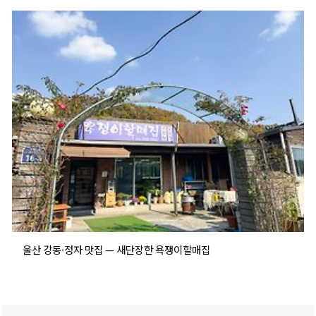
울산 강동·정자 맛집 — 새단장한 욕쟁이할매집