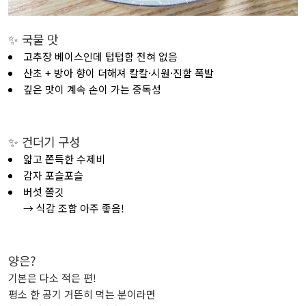
✨ 국물 맛
고추장 베이스인데 텁텁함 전혀 없음
산초 + 방아 향이 더해져 칼칼·시원·진함 폭발
깊은 맛이 계속 손이 가는 중독성
✨ 건더기 구성
얇고 쫀득한 수제비
감자 포슬포슬
버섯 쫄깃
→ 식감 조합 아주 좋음!
양은?
기본은 다소 적은 편!
평소 한 공기 거뜬히 먹는 분이라면