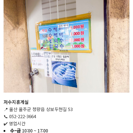
저수지휴게실
📍 울산 울주군 청량읍 상보두현길 53
📞 052-222-3664
✔️ 영업시간
수~금
10:00 ~ 17:00