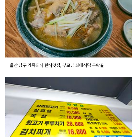
울산 남구 가족외식 한식맛집, 부모님 최애식당 두왕골