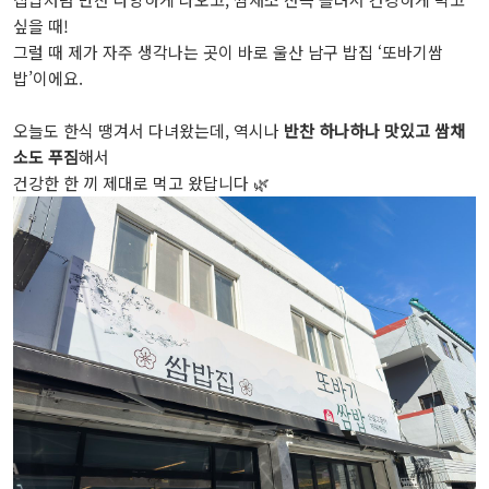
싶을 때!
그럴 때 제가 자주 생각나는 곳이 바로 울산 남구 밥집 ‘또바기쌈
밥’이에요.
오늘도 한식 땡겨서 다녀왔는데, 역시나
반찬 하나하나 맛있고 쌈채
소도 푸짐
해서
건강한 한 끼 제대로 먹고 왔답니다 🌿