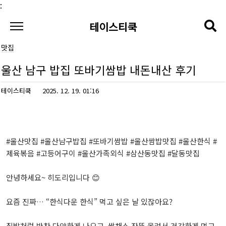
본문 바로가기
:
테이스티쿡
맛집
울산 남구 밥집 또바기쌈밥 내돈내산 후기
테이스티쿡
2025. 12. 19. 01:16
#울산맛집 #울산남구밥집 #또바기쌈밥 #울산쌈밥맛집 #울산한식 #
제육볶음 #고등어구이 #울산가족외식 #삼산동맛집 #달동맛집
안녕하세요~ 히도리입니다 😊
요즘 진짜… “한식다운 한식” 먹고 싶은 날 있잖아요?
집밥처럼 반찬 다양하게 나오고, 쌈채소 잔뜩 올려서 건강하게 먹고