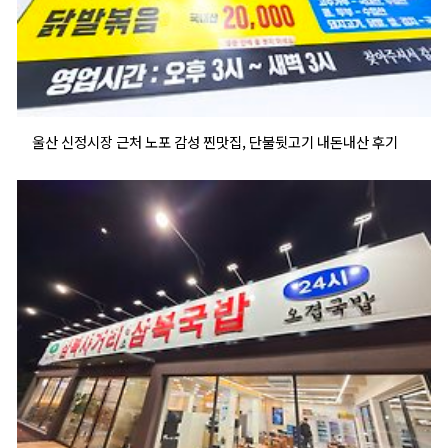
울산 신정시장 근처 노포 감성 찐맛집, 단불뒷고기 내돈내산 후기