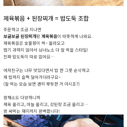
제육볶음 + 된장찌개 = 밥도둑 조합
주문하고 조금 지나면
보글보글 된장찌개
랑
제육볶음
이 따뜻하게 나와요.
제육볶음은 숯불향이 싹~ 올라오고
맵기 과하지 않아서 남녀노소 다 잘 먹을 스타일!
진짜 밥도둑이 따로 없어요…
여자친구는 너무 맛있다면서 밥 한 그릇 순삭하고
제 밥까지 슬쩍 덜어가더라구요~
(잘 먹는 모습 보면 괜히 뿌듯한 거 아시죠?)
쌈채소도 다양하니까
제육 올리고, 마늘 올리고, 강된장 조금 올리고…
쌈 싸먹는 재미까지 완벽합니다!