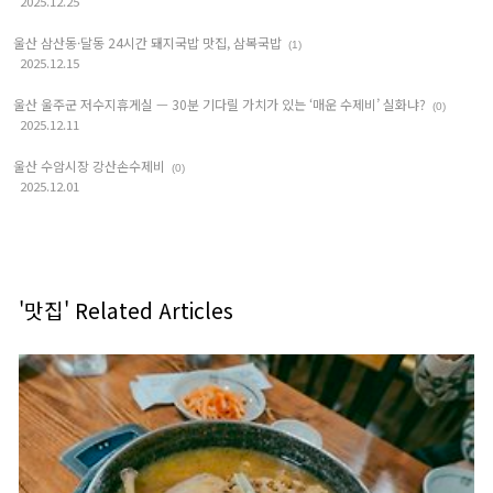
2025.12.25
울산 삼산동·달동 24시간 돼지국밥 맛집, 삼복국밥
(1)
2025.12.15
울산 울주군 저수지휴게실 — 30분 기다릴 가치가 있는 ‘매운 수제비’ 실화냐?
(0)
2025.12.11
울산 수암시장 강산손수제비
(0)
2025.12.01
'맛집' Related Articles