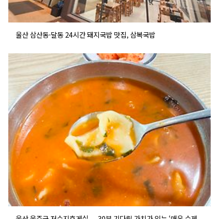
울산 삼산동·달동 24시간 돼지국밥 맛집, 삼복국밥
울산 울주군 저수지휴게실 — 30분 기다릴 가치가 있는 ‘매운 수제