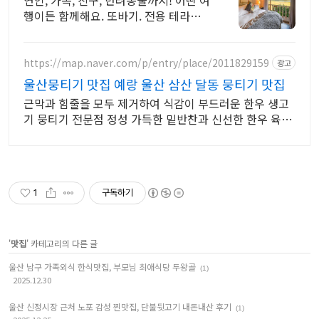
연인, 가족, 친구, 반려동물까지! 어떤 여
행이든 함께해요. 또바기. 전용 테라스
와 바비큐 그릴이 제공되는 숙소를 예약
하세요.
https://map.naver.com/p/entry/place/2011829159
광고
울산뭉티기 맛집 예랑 울산 삼산 달동 뭉티기 맛집
근막과 힘줄을 모두 제거하여 식감이 부드러운 한우 생고
기 뭉티기 전문점 정성 가득한 밑반찬과 신선한 한우 육회
및 오드레기 식감 끝내주는 뭉티기
1
구독하기
'
맛집
' 카테고리의 다른 글
울산 남구 가족외식 한식맛집, 부모님 최애식당 두왕골
(1)
2025.12.30
울산 신정시장 근처 노포 감성 찐맛집, 단불뒷고기 내돈내산 후기
(1)